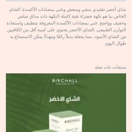
شاي أخضر تقليدي منقي ومنعش وغني بمضادات الأكسدة. الشاي
الخاص بنا هو نكهة خضراء نقية كاملة النكهة ذات مذاق سلس
وخفيف وواضح. غني بمضادات الأكسدة المعروفة بتنظيف واستعادة
التوازن الطبيعي، الشاي الأخضر يحتوي على كمية أقل من الكافيين
من الشاي الأسود، مما يجعله بديلاً رائعًا ومهدئًا يمكن الاستمتاع به
طوال اليوم.
منتجات ذات صلة