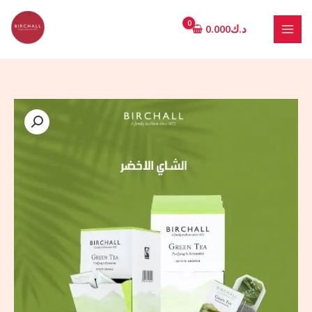
خطي
لى
د.ك
0.000
لمحتوى