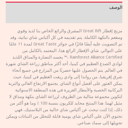
الوصف
مراجعات (0)
مزيج إفطار Great Rift المشرق والرائع الخاص بنا لذيذ وقوي
ومفعم بالنكهة الكاملة. يتم تقديمه في كل أكياس شاي نباتية، وقد
تم التصويت عليه أيضًا فائزًا في جوائز Great Taste لمدة 11 عامًا
على التوالي. شاي الإفطار الرائع هذا، المعتمد بالكامل من
Rainforest Alliance Certified ،™ يجسد النضارة والمذاق اللذيذ
لوادي الصدع العظيم في كينيا، أحد أكثر مناطق زراعة الشاي شهرة
في العالم. يتم الحصول عليها حصريًا من المزارع في جميع أنحاء
شرق إفريقيا، من رواندا إلى وادي ريفت العظيم في كينيا، حيث
يمكن العثور على أفضل أنواع الشاي. يجتمع الارتفاع العالي والتربة
البركانية الخصبة والأمطار الغزيرة في هذه المنطقة الاستوائية
لتكوين مجموعة مثالية من الظروف لزراعة الشاي بنكهة ومذاق لا
مثيل لهما. هذا المنتج محايد للكربون بنسبة 100 ٪ وما هو أكثر من
ذلك، إذا كنت تبحث عن أكياس شاي خالية من البلاستيك، فهي
تحتوي الآن على أكياس شاي يومية قابلة للتحلل من النباتات ويمكن
تحويلها إلى سماد صناعي.