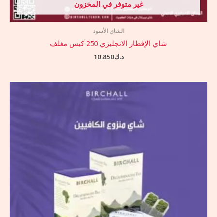
غير متوفر في المخزون
الشاي الأسود
شاي الإفطار الانجليزي 250 كيس مغلف
د.ك
10.850