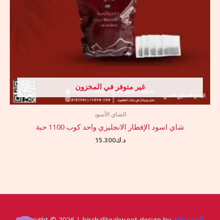
غير متوفر في المخزون
الشاي الأسود
شاي اسود الإفطار الانجليزي واحد كوب 1100 حبة
د.ك
15.300
Copyright © 2026 | birchallteakw.net design by
Alma soft