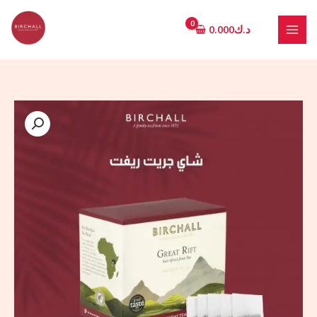
خطي
لى
د.ك
0.000
لمحتوى
Quantity