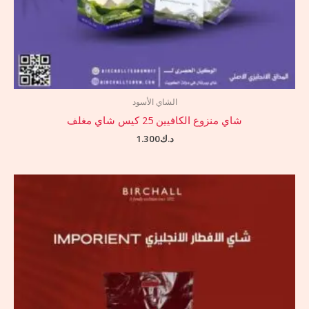
الشاي الأسود
شاي منزوع الكافيين 25 كيس شاي مغلف
د.ك
1.300