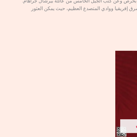
بعه بحرص وعن كثب الجيل الخامس من عائلة بيرشال جراهام.
شرق إفريقيا ووادي المتصدع العظيم، حيث يمكن العثور