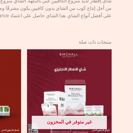
شاي إفطار لذيذ منزوع الكافيين غني بالنكهة. الشاي منزوع
من أجل إنتاج كوب من الشاي بدون كافيين يكون مشرقًا ومليئ
على أفضل أنواع الشاي. هذا الشاي حاصل على اعتماد Rainforest Alliance . * محتوى الكافيين أقل من 0.2 ٪
منتجات ذات صلة
غير متوفر في المخزون