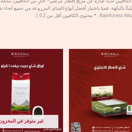
 الكافيين لدينا عبارة عن مزيج إفطار مُرضي* خالٍ من الكافيين، يتا
ًا بالنكهة، قمنا باختيار أفضل أنواع الشاي المزروعة من جميع أنحاء 
غير متوفر في المخزون